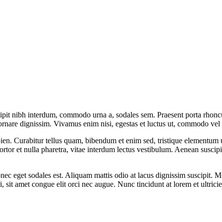
scipit nibh interdum, commodo urna a, sodales sem. Praesent porta rhon
s ornare dignissim. Vivamus enim nisi, egestas et luctus ut, commodo vel
apien. Curabitur tellus quam, bibendum et enim sed, tristique elementum 
ortor et nulla pharetra, vitae interdum lectus vestibulum. Aenean susci
onec eget sodales est. Aliquam mattis odio at lacus dignissim suscipit. M
, sit amet congue elit orci nec augue. Nunc tincidunt at lorem et ultrici