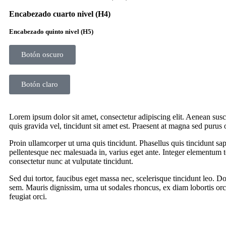
Encabezado cuarto nivel (H4)
Encabezado quinto nivel (H5)
Botón oscuro
Botón claro
Lorem ipsum dolor sit amet, consectetur adipiscing elit. Aenean su
quis gravida vel, tincidunt sit amet est. Praesent at magna sed puru
Proin ullamcorper ut urna quis tincidunt. Phasellus quis tincidunt s
pellentesque nec malesuada in, varius eget ante. Integer elementum t
consectetur nunc at vulputate tincidunt.
Sed dui tortor, faucibus eget massa nec, scelerisque tincidunt leo. D
sem. Mauris dignissim, urna ut sodales rhoncus, ex diam lobortis orci
feugiat orci.